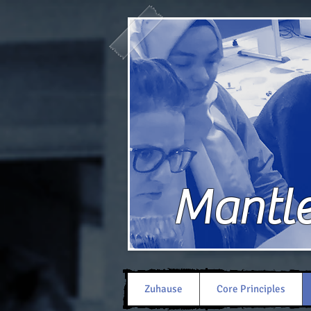
Mantle 
Zuhause
Core Principles