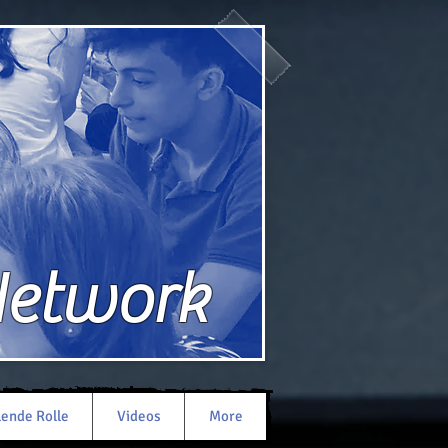
Network
lende Rolle
Videos
More