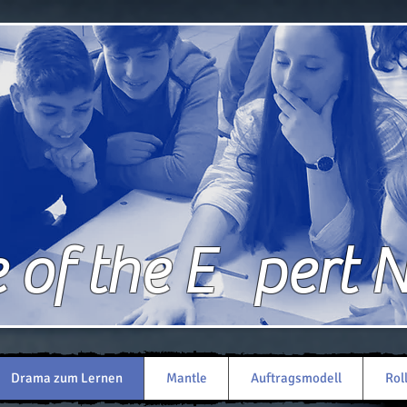
of the E pert 
Drama zum Lernen
Mantle
Auftragsmodell
Rol